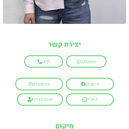
יצירת קשר
וואטסאפ
חייגו
פייסבוק
אינסטגרם
דוא"ל
שמור בנייד
מיקום