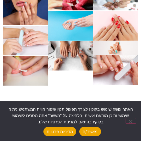
האתר עושה שימוש בקוקיז לצורך תפעול תקין שיפור חווית המשתמש ניתוח
שימוש ותוכן מותאם אישית. בלחיצה על "מאשר" אתה מסכים לשימוש
חייגו עכשיו
השאר פרטים
נווט אלינו
בקוקיז בהתאם למדינות הפרטיות שלנו.
מאשר/ת
מדיניות פרטיות
נבנה על ידי - Ⓒ TipWeb