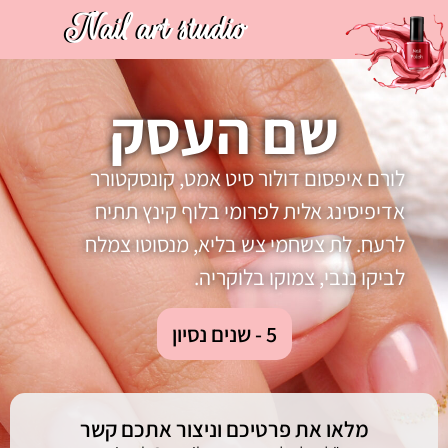
Nail art studio
שם העסק
לורם איפסום דולור סיט אמט, קונסקטורר
אדיפיסינג אלית לפרומי בלוף קינץ תתיח
לרעח. לת צשחמי צש בליא, מנסוטו צמלח
לביקו ננבי, צמוקו בלוקריה.
5 - שנים נסיון
מלאו את פרטיכם וניצור אתכם קשר